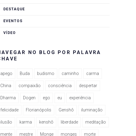
DESTAQUE
EVENTOS
VÍDEO
NAVEGAR NO BLOG POR PALAVRA
CHAVE
apego
Buda
budismo
caminho
carma
China
compaixão
consciência
despertar
Dharma
Dogen
ego
eu
experiência
felicidade
Florianópolis
Genshô
iluminação
ilusão
karma
kenshô
liberdade
meditação
mente
mestre
Monge
monges
morte