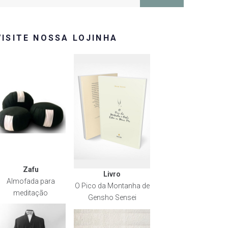
or:
VISITE NOSSA LOJINHA
Zafu
Livro
Almofada para
O Pico da Montanha de
meditação
Gensho Sensei