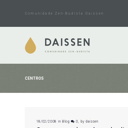
Skip
to
Comunidade Zen-Budista Daissen
content
CENTROS
Tag:
18/02/2008
in
Blog
0
by
daissen
centros