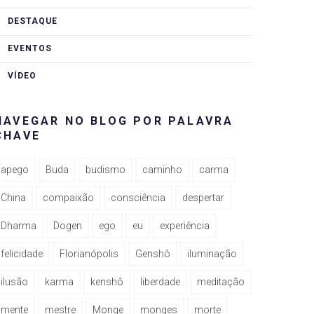
DESTAQUE
EVENTOS
VÍDEO
NAVEGAR NO BLOG POR PALAVRA
CHAVE
apego
Buda
budismo
caminho
carma
China
compaixão
consciência
despertar
Dharma
Dogen
ego
eu
experiência
felicidade
Florianópolis
Genshô
iluminação
ilusão
karma
kenshô
liberdade
meditação
mente
mestre
Monge
monges
morte