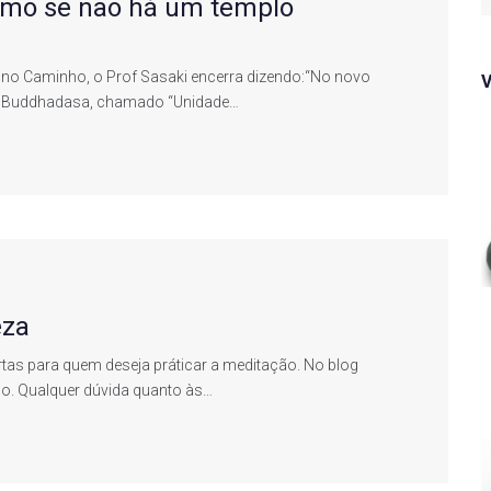
smo se não há um templo
f
s no Caminho, o Prof Sasaki encerra dizendo:“No novo
jahn Buddhadasa, chamado “Unidade…
eza
rtas para quem deseja práticar a meditação. No blog
co. Qualquer dúvida quanto às…