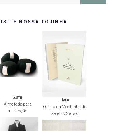
or:
VISITE NOSSA LOJINHA
Zafu
Livro
Almofada para
O Pico da Montanha de
meditação
Gensho Sensei