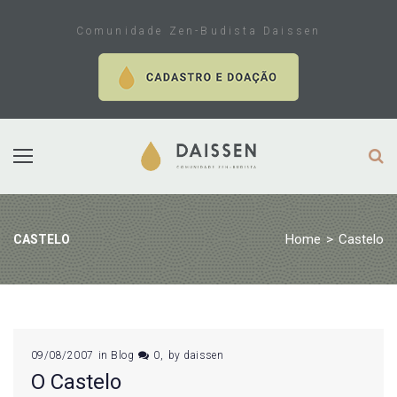
Skip
to
Comunidade Zen-Budista Daissen
content
Home
>
Castelo
CASTELO
Tag:
09/08/2007
in
Blog
0
by
daissen
O Castelo
Castelo