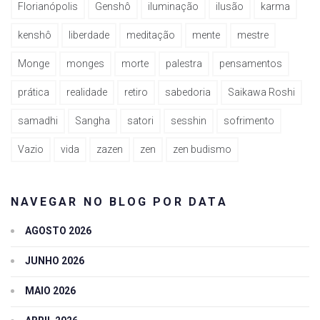
Florianópolis
Genshô
iluminação
ilusão
karma
kenshô
liberdade
meditação
mente
mestre
Monge
monges
morte
palestra
pensamentos
prática
realidade
retiro
sabedoria
Saikawa Roshi
samadhi
Sangha
satori
sesshin
sofrimento
Vazio
vida
zazen
zen
zen budismo
NAVEGAR NO BLOG POR DATA
AGOSTO 2026
JUNHO 2026
MAIO 2026