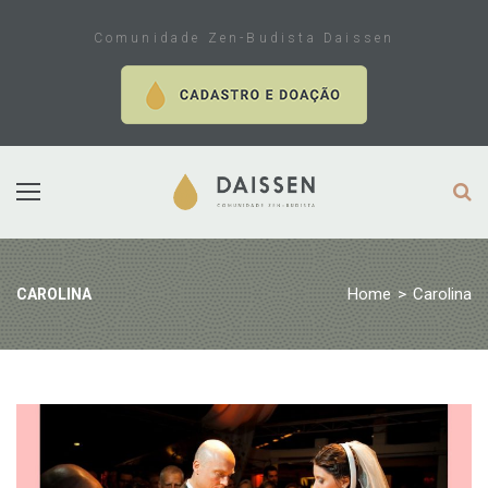
Skip
to
Comunidade Zen-Budista Daissen
content
Home
>
Carolina
CAROLINA
Tag:
Carolina