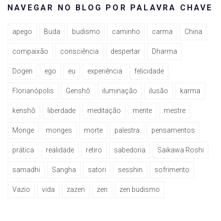
NAVEGAR NO BLOG POR PALAVRA CHAVE
apego
Buda
budismo
caminho
carma
China
compaixão
consciência
despertar
Dharma
Dogen
ego
eu
experiência
felicidade
Florianópolis
Genshô
iluminação
ilusão
karma
kenshô
liberdade
meditação
mente
mestre
Monge
monges
morte
palestra
pensamentos
prática
realidade
retiro
sabedoria
Saikawa Roshi
samadhi
Sangha
satori
sesshin
sofrimento
Vazio
vida
zazen
zen
zen budismo