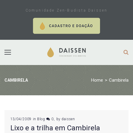
Skip
to
Comunidade Zen-Budista Daissen
content
Home
>
Cambirela
CAMBIRELA
Tag:
13/04/2009
in
Blog
0
by
daissen
Lixo e a trilha em Cambirela
Cambirela