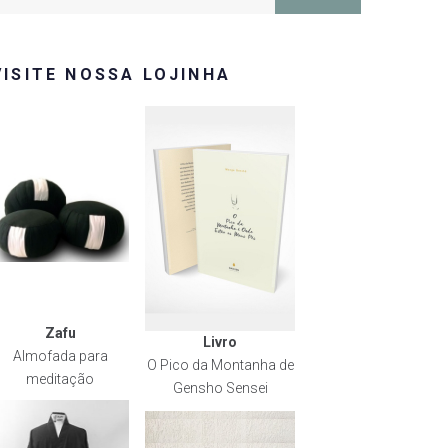
or:
VISITE NOSSA LOJINHA
Zafu
Livro
Almofada para
O Pico da Montanha de
meditação
Gensho Sensei