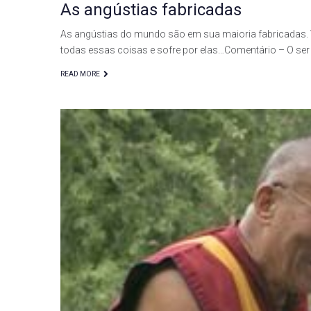
As angústias fabricadas
As angústias do mundo são em sua maioria fabricadas. 
todas essas coisas e sofre por elas…Comentário – O s
READ MORE