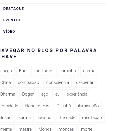
DESTAQUE
EVENTOS
VÍDEO
NAVEGAR NO BLOG POR PALAVRA
CHAVE
apego
Buda
budismo
caminho
carma
China
compaixão
consciência
despertar
Dharma
Dogen
ego
eu
experiência
felicidade
Florianópolis
Genshô
iluminação
ilusão
karma
kenshô
liberdade
meditação
mente
mestre
Monge
monges
morte