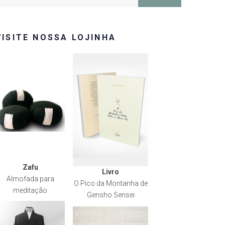
or:
VISITE NOSSA LOJINHA
Zafu
Livro
Almofada para
O Pico da Montanha de
meditação
Gensho Sensei