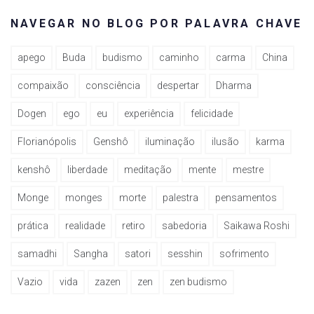
NAVEGAR NO BLOG POR PALAVRA CHAVE
apego
Buda
budismo
caminho
carma
China
compaixão
consciência
despertar
Dharma
Dogen
ego
eu
experiência
felicidade
Florianópolis
Genshô
iluminação
ilusão
karma
kenshô
liberdade
meditação
mente
mestre
Monge
monges
morte
palestra
pensamentos
prática
realidade
retiro
sabedoria
Saikawa Roshi
samadhi
Sangha
satori
sesshin
sofrimento
Vazio
vida
zazen
zen
zen budismo