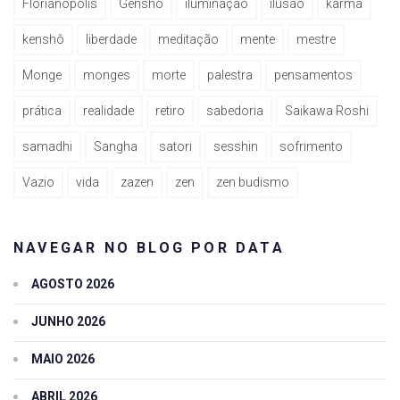
Florianópolis
Genshô
iluminação
ilusão
karma
kenshô
liberdade
meditação
mente
mestre
Monge
monges
morte
palestra
pensamentos
prática
realidade
retiro
sabedoria
Saikawa Roshi
samadhi
Sangha
satori
sesshin
sofrimento
Vazio
vida
zazen
zen
zen budismo
NAVEGAR NO BLOG POR DATA
AGOSTO 2026
JUNHO 2026
MAIO 2026
ABRIL 2026