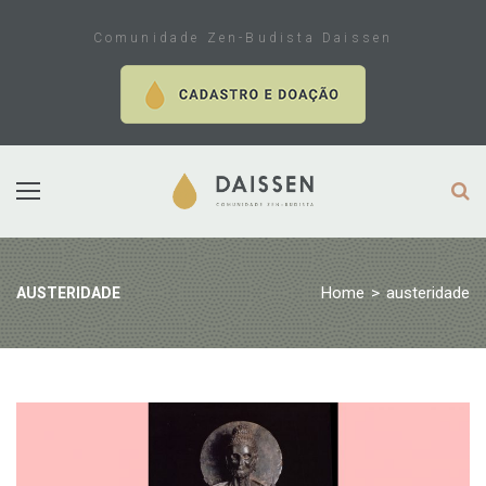
Skip
to
Comunidade Zen-Budista Daissen
content
Home
>
austeridade
AUSTERIDADE
Tag:
austeridade