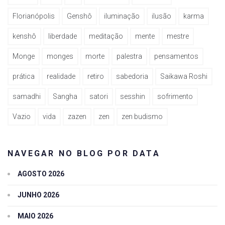
Florianópolis
Genshô
iluminação
ilusão
karma
kenshô
liberdade
meditação
mente
mestre
Monge
monges
morte
palestra
pensamentos
prática
realidade
retiro
sabedoria
Saikawa Roshi
samadhi
Sangha
satori
sesshin
sofrimento
Vazio
vida
zazen
zen
zen budismo
NAVEGAR NO BLOG POR DATA
AGOSTO 2026
JUNHO 2026
MAIO 2026