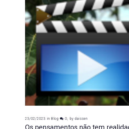
23/02/2023
in
Blog
0
by
daissen
Os pensamentos não tem realida