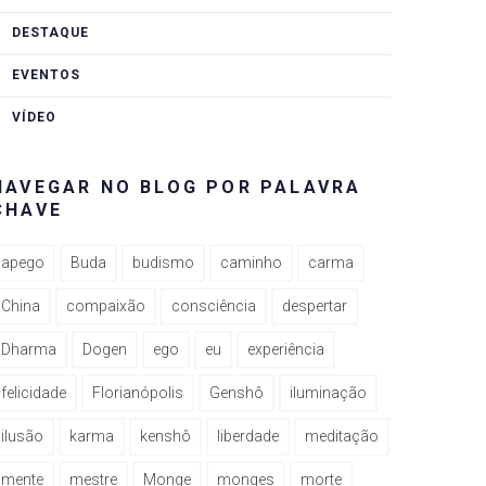
DESTAQUE
EVENTOS
VÍDEO
NAVEGAR NO BLOG POR PALAVRA
CHAVE
apego
Buda
budismo
caminho
carma
China
compaixão
consciência
despertar
Dharma
Dogen
ego
eu
experiência
felicidade
Florianópolis
Genshô
iluminação
ilusão
karma
kenshô
liberdade
meditação
mente
mestre
Monge
monges
morte