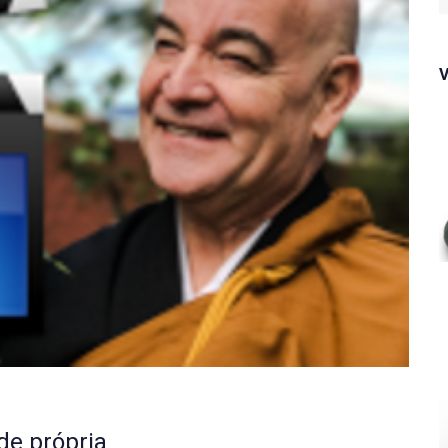
f
de própria