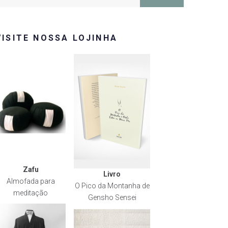
or:
VISITE NOSSA LOJINHA
Zafu
Livro
Almofada para
O Pico da Montanha de
meditação
Gensho Sensei