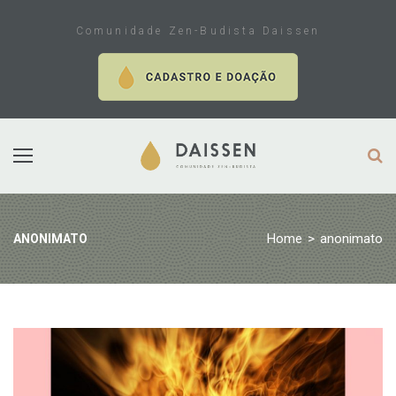
Skip
to
Comunidade Zen-Budista Daissen
content
Home
>
anonimato
ANONIMATO
Tag:
anonimato