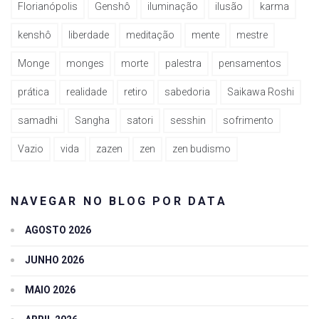
Florianópolis
Genshô
iluminação
ilusão
karma
kenshô
liberdade
meditação
mente
mestre
Monge
monges
morte
palestra
pensamentos
prática
realidade
retiro
sabedoria
Saikawa Roshi
samadhi
Sangha
satori
sesshin
sofrimento
Vazio
vida
zazen
zen
zen budismo
NAVEGAR NO BLOG POR DATA
AGOSTO 2026
JUNHO 2026
MAIO 2026