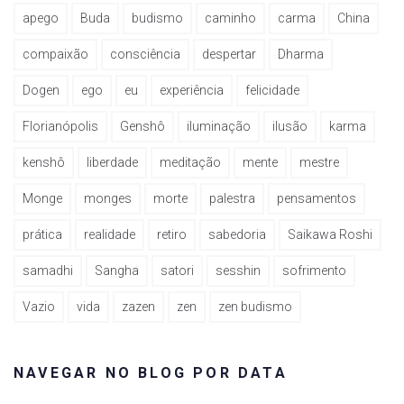
apego
Buda
budismo
caminho
carma
China
compaixão
consciência
despertar
Dharma
Dogen
ego
eu
experiência
felicidade
Florianópolis
Genshô
iluminação
ilusão
karma
kenshô
liberdade
meditação
mente
mestre
Monge
monges
morte
palestra
pensamentos
prática
realidade
retiro
sabedoria
Saikawa Roshi
samadhi
Sangha
satori
sesshin
sofrimento
Vazio
vida
zazen
zen
zen budismo
NAVEGAR NO BLOG POR DATA