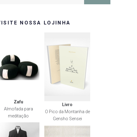
or:
VISITE NOSSA LOJINHA
Zafu
Livro
Almofada para
O Pico da Montanha de
meditação
Gensho Sensei