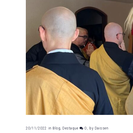
20/11/2022
in
Blog
,
Destaque
0
by
Daissen