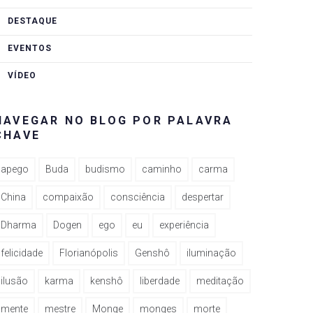
DESTAQUE
EVENTOS
VÍDEO
NAVEGAR NO BLOG POR PALAVRA
CHAVE
apego
Buda
budismo
caminho
carma
China
compaixão
consciência
despertar
Dharma
Dogen
ego
eu
experiência
felicidade
Florianópolis
Genshô
iluminação
ilusão
karma
kenshô
liberdade
meditação
mente
mestre
Monge
monges
morte