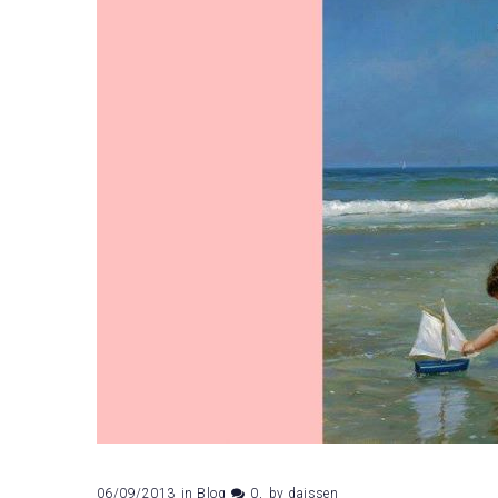
06/09/2013
in
Blog
0
by
daissen