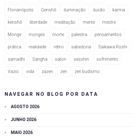
Florianópolis
Genshô
iluminação
ilusão
karma
kenshô
liberdade
meditação
mente
mestre
Monge
monges
morte
palestra
pensamentos
prática
realidade
retiro
sabedoria
Saikawa Roshi
samadhi
Sangha
satori
sesshin
sofrimento
Vazio
vida
zazen
zen
zen budismo
NAVEGAR NO BLOG POR DATA
AGOSTO 2026
JUNHO 2026
MAIO 2026