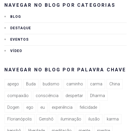
NAVEGAR NO BLOG POR CATEGORIAS
BLOG
DESTAQUE
EVENTOS
VÍDEO
NAVEGAR NO BLOG POR PALAVRA CHAVE
apego
Buda
budismo
caminho
carma
China
compaixão
consciência
despertar
Dharma
Dogen
ego
eu
experiência
felicidade
Florianópolis
Genshô
iluminação
ilusão
karma
kenshô
liberdade
meditação
mente
mestre