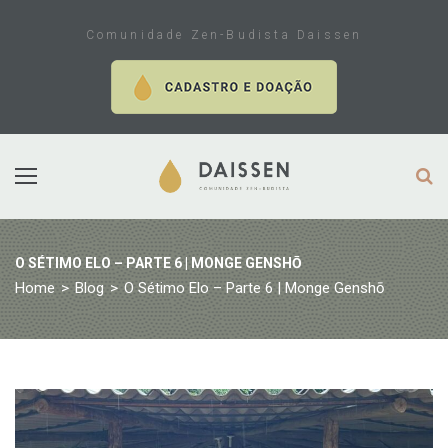
Skip
to
Comunidade Zen-Budista Daissen
content
O SÉTIMO ELO – PARTE 6 | MONGE GENSHŌ
Home
>
Blog
>
O Sétimo Elo – Parte 6 | Monge Genshō