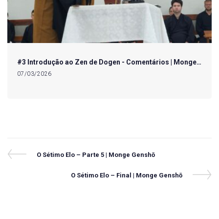
#3 Introdução ao Zen de Dogen - Comentários | Monge…
07/03/2026
Navegação
Previous
O Sétimo Elo – Parte 5 | Monge Genshō
Post
de
Next
O Sétimo Elo – Final | Monge Genshō
Post
Post