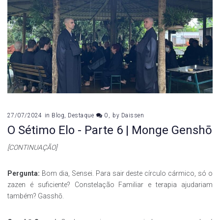
27/07/2024
in
Blog
,
Destaque
0
by
Daissen
O Sétimo Elo - Parte 6 | Monge Genshō
[CONTINUAÇÃO]
Pergunta:
Bom dia, Sensei. Para sair deste círculo cármico, só o
zazen é suficiente? Constelação Familiar e terapia ajudariam
também? Gasshō.