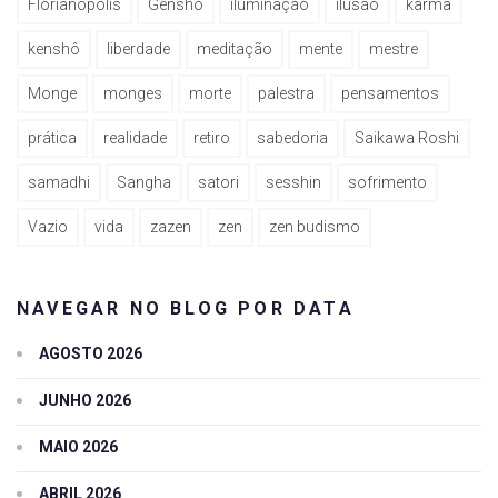
Florianópolis
Genshô
iluminação
ilusão
karma
kenshô
liberdade
meditação
mente
mestre
Monge
monges
morte
palestra
pensamentos
prática
realidade
retiro
sabedoria
Saikawa Roshi
samadhi
Sangha
satori
sesshin
sofrimento
Vazio
vida
zazen
zen
zen budismo
NAVEGAR NO BLOG POR DATA
AGOSTO 2026
JUNHO 2026
MAIO 2026
ABRIL 2026