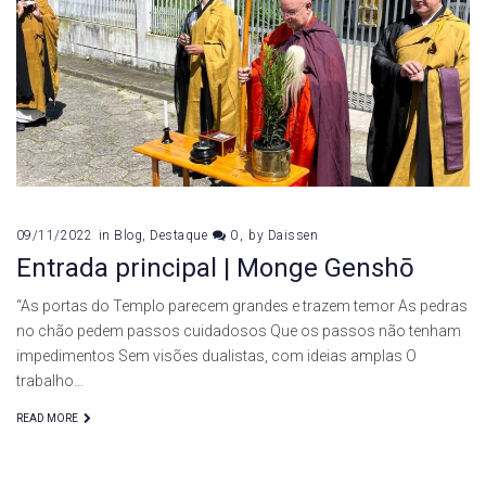
de
novembro
de
2022
09/11/2022
in
Blog
,
Destaque
0
by
Daissen
Entrada principal | Monge Genshō
“As portas do Templo parecem grandes e trazem temor As pedras
no chão pedem passos cuidadosos Que os passos não tenham
impedimentos Sem visões dualistas, com ideias amplas O
trabalho…
READ MORE