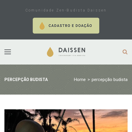
Skip
to
Comunidade Zen-Budista Daissen
content
Home
>
percepção budista
PERCEPÇÃO BUDISTA
Tag:
percepção