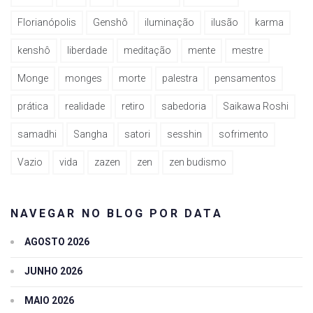
Florianópolis
Genshô
iluminação
ilusão
karma
kenshô
liberdade
meditação
mente
mestre
Monge
monges
morte
palestra
pensamentos
prática
realidade
retiro
sabedoria
Saikawa Roshi
samadhi
Sangha
satori
sesshin
sofrimento
Vazio
vida
zazen
zen
zen budismo
NAVEGAR NO BLOG POR DATA
AGOSTO 2026
JUNHO 2026
MAIO 2026