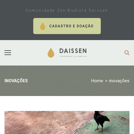
Skip
to
Comunidade Zen-Budista Daissen
content
Home
>
inovações
INOVAÇÕES
Tag:
inovações