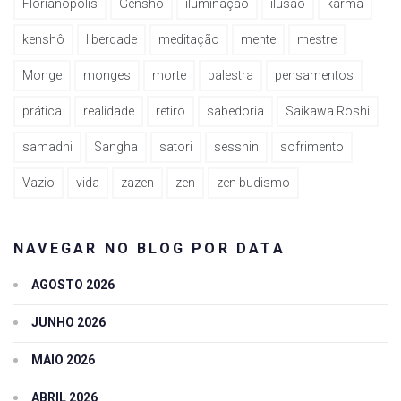
Florianópolis
Genshô
iluminação
ilusão
karma
kenshô
liberdade
meditação
mente
mestre
Monge
monges
morte
palestra
pensamentos
prática
realidade
retiro
sabedoria
Saikawa Roshi
samadhi
Sangha
satori
sesshin
sofrimento
Vazio
vida
zazen
zen
zen budismo
NAVEGAR NO BLOG POR DATA
AGOSTO 2026
JUNHO 2026
MAIO 2026
ABRIL 2026